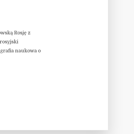
owską Rosję z
rosyjski
ografia naukowa o