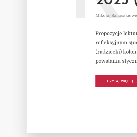
2025
Mikołaj Banaszkiewi
Propozycje lektu
refleksyjnym sło
(radziecki) kolo
powstaniu styczn
CZYTAJ WIĘCEJ