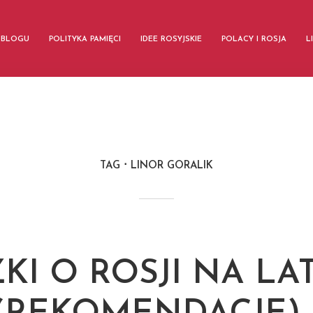
 BLOGU
POLITYKA PAMIĘCI
IDEE ROSYJSKIE
POLACY I ROSJA
L
TAG
LINOR GORALIK
ŻKI O ROSJI NA LA